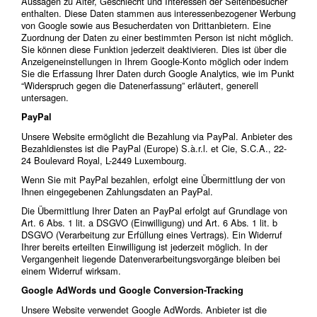
Aussagen zu Alter, Geschlecht und Interessen der Seitenbesucher
enthalten. Diese Daten stammen aus interessenbezogener Werbung
von Google sowie aus Besucherdaten von Drittanbietern. Eine
Zuordnung der Daten zu einer bestimmten Person ist nicht möglich.
Sie können diese Funktion jederzeit deaktivieren. Dies ist über die
Anzeigeneinstellungen in Ihrem Google-Konto möglich oder indem
Sie die Erfassung Ihrer Daten durch Google Analytics, wie im Punkt
“Widerspruch gegen die Datenerfassung” erläutert, generell
untersagen.
PayPal
Unsere Website ermöglicht die Bezahlung via PayPal. Anbieter des
Bezahldienstes ist die PayPal (Europe) S.à.r.l. et Cie, S.C.A., 22-
24 Boulevard Royal, L-2449 Luxembourg.
Wenn Sie mit PayPal bezahlen, erfolgt eine Übermittlung der von
Ihnen eingegebenen Zahlungsdaten an PayPal.
Die Übermittlung Ihrer Daten an PayPal erfolgt auf Grundlage von
Art. 6 Abs. 1 lit. a DSGVO (Einwilligung) und Art. 6 Abs. 1 lit. b
DSGVO (Verarbeitung zur Erfüllung eines Vertrags). Ein Widerruf
Ihrer bereits erteilten Einwilligung ist jederzeit möglich. In der
Vergangenheit liegende Datenverarbeitungsvorgänge bleiben bei
einem Widerruf wirksam.
Google AdWords und Google Conversion-Tracking
Unsere Website verwendet Google AdWords. Anbieter ist die