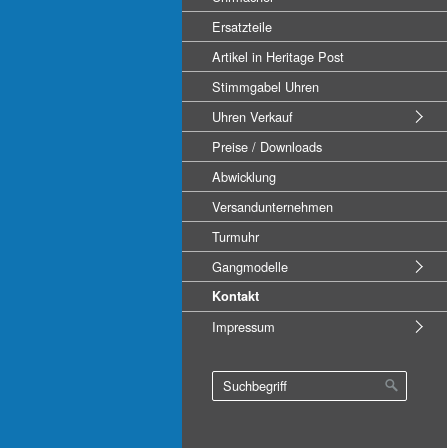
Ersatzteile
Artikel in Heritage Post
Stimmgabel Uhren
Uhren Verkauf
Preise / Downloads
Abwicklung
Versandunternehmen
Turmuhr
Gangmodelle
Kontakt
Impressum