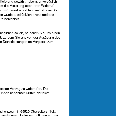
lieferung gewählt haben), unverzüglich
 die Mitteilung über Ihren Widerruf
n wir dasselbe Zahlungsmittel, das Sie
nen wurde ausdrücklich etwas anderes
te berechnet.
 beginnen sollen, so haben Sie uns einen
kt, zu dem Sie uns von der Ausübung des
ten Dienstleistungen im Vergleich zum
____________________
esen Vertrag zu widerrufen. Die
Ihnen benannter Dritter, der nicht
chenweg 11, 65520 Oberselters, Tel.:
r eindeutigen Erklärung (z.B. ein mit der