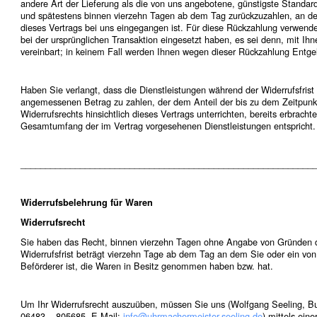
andere Art der Lieferung als die von uns angebotene, günstigste Standard
und spätestens binnen vierzehn Tagen ab dem Tag zurückzuzahlen, an dem
dieses Vertrags bei uns eingegangen ist. Für diese Rückzahlung verwende
bei der ursprünglichen Transaktion eingesetzt haben, es sei denn, mit Ih
vereinbart; in keinem Fall werden Ihnen wegen dieser Rückzahlung Entgel
Haben Sie verlangt, dass die Dienstleistungen während der Widerrufsfrist
angemessenen Betrag zu zahlen, der dem Anteil der bis zu dem Zeitpun
Widerrufsrechts hinsichtlich dieses Vertrags unterrichten, bereits erbrach
Gesamtumfang der im Vertrag vorgesehenen Dienstleistungen entspricht.
___________________________________________________________
Widerrufsbelehrung für Waren
Widerrufsrecht
Sie haben das Recht, binnen vierzehn Tagen ohne Angabe von Gründen di
Widerrufsfrist beträgt vierzehn Tage ab dem Tag an dem Sie oder ein von 
Beförderer ist, die Waren in Besitz genommen haben bzw. hat.
Um Ihr Widerrufsrecht auszuüben, müssen Sie uns (Wolfgang Seeling, Bu
06483 – 805685, E-Mail:
info@uhrmachermeister-seeling.de
) mittels eine