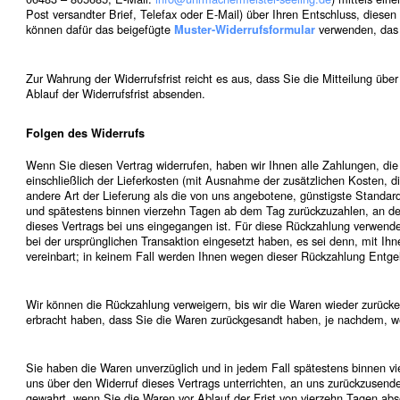
Post versandter Brief, Telefax oder E-Mail) über Ihren Entschluss, diesen 
können dafür das beigefügte
verwenden, das 
Muster-Widerrufsformular
Zur Wahrung der Widerrufsfrist reicht es aus, dass Sie die Mitteilung übe
Ablauf der Widerrufsfrist absenden.
Folgen des Widerrufs
Wenn Sie diesen Vertrag widerrufen, haben wir Ihnen alle Zahlungen, die
einschließlich der Lieferkosten (mit Ausnahme der zusätzlichen Kosten, d
andere Art der Lieferung als die von uns angebotene, günstigste Standard
und spätestens binnen vierzehn Tagen ab dem Tag zurückzuzahlen, an dem
dieses Vertrags bei uns eingegangen ist. Für diese Rückzahlung verwende
bei der ursprünglichen Transaktion eingesetzt haben, es sei denn, mit Ih
vereinbart; in keinem Fall werden Ihnen wegen dieser Rückzahlung Entgel
Wir können die Rückzahlung verweigern, bis wir die Waren wieder zurück
erbracht haben, dass Sie die Waren zurückgesandt haben, je nachdem, wel
Sie haben die Waren unverzüglich und in jedem Fall spätestens binnen 
uns über den Widerruf dieses Vertrags unterrichten, an uns zurückzusende
gewahrt, wenn Sie die Waren vor Ablauf der Frist von vierzehn Tagen abs