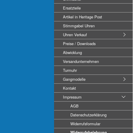
Ersatzteile
Artikel in Heritage Post
Stimmgabel Uhren
Uhren Verkauf
Preise / Downloads
Abwicklung
Versandunternehmen
Turmuhr
Gangmodelle
Kontakt
Impressum
AGB
Datenschutzerklärung
Widerrufsformular
Widerrufsbelehrung