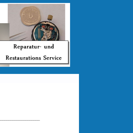
____________________